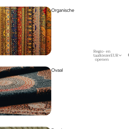
Organische
Regio- en
taalkiezer
EUR
openen
Ovaal