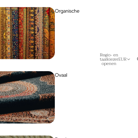
Organische
Regio- en
taalkiezer
EUR
openen
Ovaal