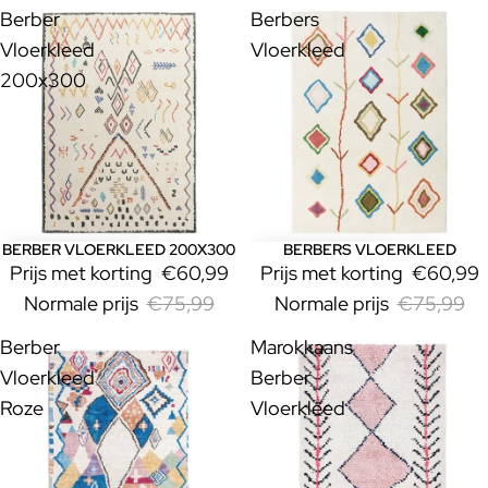
Berber
Berbers
Vloerkleed
Vloerkleed
200x300
BERBER VLOERKLEED 200X300
BERBERS VLOERKLEED
Uitverkoop
Uitverkoop
Prijs met korting
€60,99
Prijs met korting
€60,99
Normale prijs
€75,99
Normale prijs
€75,99
Berber
Marokkaans
Vloerkleed
Berber
Roze
Vloerkleed