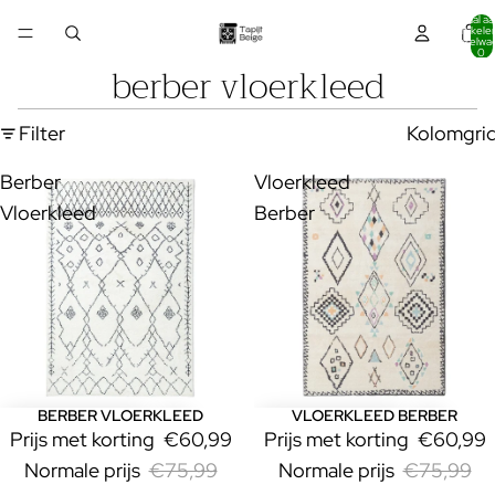
Totaal aa
artikelen
winkelwa
0
berber vloerkleed
Filter
Kolomgri
Berber
Vloerkleed
Vloerkleed
Berber
BERBER VLOERKLEED
VLOERKLEED BERBER
Uitverkoop
Uitverkoop
Prijs met korting
€60,99
Prijs met korting
€60,99
Normale prijs
€75,99
Normale prijs
€75,99