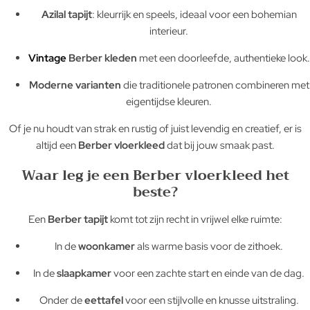
Azilal tapijt
: kleurrijk en speels, ideaal voor een bohemian
interieur.
Vintage
Berber kleden
met een doorleefde, authentieke look.
Moderne varianten
die traditionele patronen combineren met
eigentijdse kleuren.
Of je nu houdt van strak en rustig of juist levendig en creatief, er is
altijd een
Berber vloerkleed
dat bij jouw smaak past.
Waar leg je een Berber vloerkleed het
beste?
Een
Berber tapijt
komt tot zijn recht in vrijwel elke ruimte:
In de
woonkamer
als warme basis voor de zithoek.
In de
slaapkamer
voor een zachte start en einde van de dag.
Onder de
eettafel
voor een stijlvolle en knusse uitstraling.