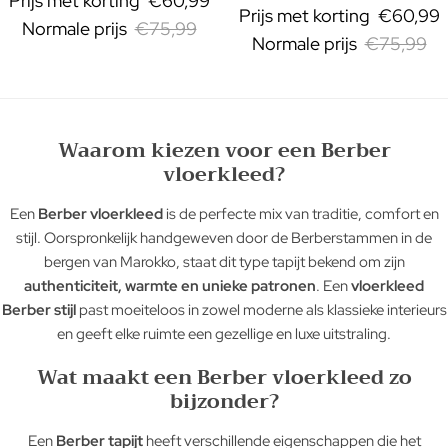
Prijs met korting
€60,99
Prijs met korting
€60,99
Normale prijs
€75,99
Normale prijs
€75,99
Waarom kiezen voor een Berber
vloerkleed?
Een
Berber vloerkleed
is de perfecte mix van traditie, comfort en
stijl. Oorspronkelijk handgeweven door de Berberstammen in de
bergen van Marokko, staat dit type tapijt bekend om zijn
authenticiteit, warmte en unieke patronen
. Een
vloerkleed
Berber stijl
past moeiteloos in zowel moderne als klassieke interieurs
en geeft elke ruimte een gezellige en luxe uitstraling.
Wat maakt een Berber vloerkleed zo
bijzonder?
Een
Berber tapijt
heeft verschillende eigenschappen die het