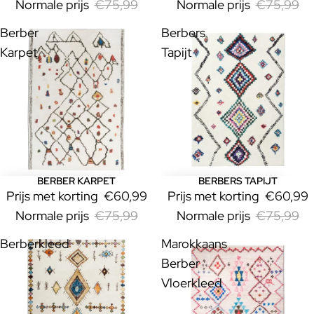
Normale prijs
€75,99
Normale prijs
€75,99
Berber
Berbers
Karpet
Tapijt
BERBER KARPET
BERBERS TAPIJT
Uitverkoop
Uitverkoop
Prijs met korting
€60,99
Prijs met korting
€60,99
Normale prijs
€75,99
Normale prijs
€75,99
Berberkleed
Marokkaans
Berber
Vloerkleed