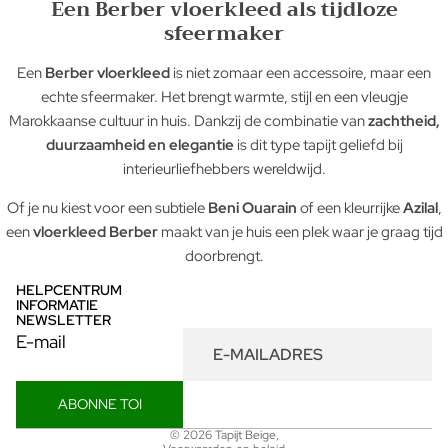
Een Berber vloerkleed als tijdloze
sfeermaker
Een
Berber vloerkleed
is niet zomaar een accessoire, maar een
echte sfeermaker. Het brengt warmte, stijl en een vleugje
Marokkaanse cultuur in huis. Dankzij de combinatie van
zachtheid,
duurzaamheid en elegantie
is dit type tapijt geliefd bij
interieurliefhebbers wereldwijd.
Of je nu kiest voor een subtiele
Beni Ouarain
of een kleurrijke
Azilal
,
een
vloerkleed Berber
maakt van je huis een plek waar je graag tijd
doorbrengt.
HELPCENTRUM
INFORMATIE
NEWSLETTER
E-mail
ABONNE TOI
Privacybeleid
© 2026
Tapijt Beige
,