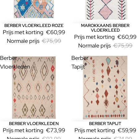
BERBER VLOERKLEED ROZE
MAROKKAANS BERBER
Uitverkoop
Uitverkoop
VLOERKLEED
Prijs met korting
€60,99
Prijs met korting
€60,99
Normale prijs
€75,99
Normale prijs
€75,99
Berber
Berber
Vloerkleden
Tapijt
BERBER VLOERKLEDEN
BERBER TAPIJT
Uitverkoop
Uitverkoop
Prijs met korting
€73,99
Prijs met korting
€59,99
Normale prijs
€92,99
Normale prijs
€74,99