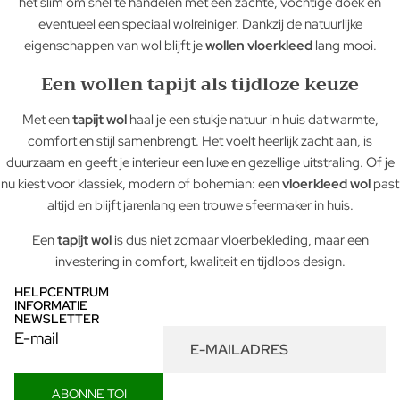
het slim om snel te handelen met een zachte, vochtige doek en
eventueel een speciaal wolreiniger. Dankzij de natuurlijke
eigenschappen van wol blijft je
wollen vloerkleed
lang mooi.
Een wollen tapijt als tijdloze keuze
Met een
tapijt wol
haal je een stukje natuur in huis dat warmte,
comfort en stijl samenbrengt. Het voelt heerlijk zacht aan, is
duurzaam en geeft je interieur een luxe en gezellige uitstraling. Of je
nu kiest voor klassiek, modern of bohemian: een
vloerkleed wol
past
altijd en blijft jarenlang een trouwe sfeermaker in huis.
Een
tapijt wol
is dus niet zomaar vloerbekleding, maar een
investering in comfort, kwaliteit en tijdloos design.
HELPCENTRUM
INFORMATIE
NEWSLETTER
E-mail
ABONNE TOI