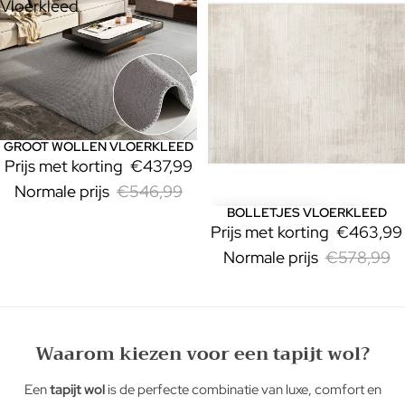
Vloerkleed
GROOT WOLLEN VLOERKLEED
Uitverkoop
Prijs met korting
€437,99
Normale prijs
€546,99
BOLLETJES VLOERKLEED
Uitverkoop
Prijs met korting
€463,99
Normale prijs
€578,99
Waarom kiezen voor een tapijt wol?
Een
tapijt wol
is de perfecte combinatie van luxe, comfort en