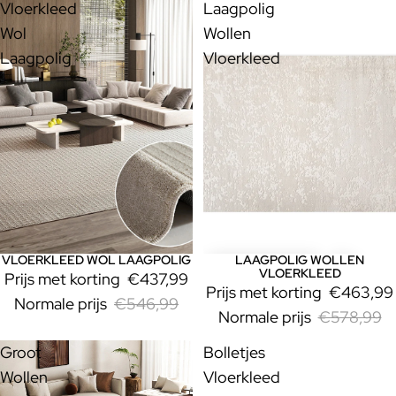
Vloerkleed
Laagpolig
Wol
Wollen
Laagpolig
Vloerkleed
VLOERKLEED WOL LAAGPOLIG
LAAGPOLIG WOLLEN
Uitverkoop
Uitverkoop
VLOERKLEED
Prijs met korting
€437,99
Prijs met korting
€463,99
Normale prijs
€546,99
Normale prijs
€578,99
Groot
Bolletjes
Wollen
Vloerkleed