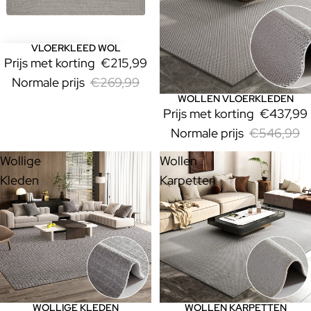
VLOERKLEED WOL
Uitverkoop
Prijs met korting
€215,99
Normale prijs
€269,99
WOLLEN VLOERKLEDEN
Uitverkoop
Prijs met korting
€437,99
Normale prijs
€546,99
Wollige
Wollen
Kleden
Karpetten
WOLLIGE KLEDEN
WOLLEN KARPETTEN
Uitverkoop
Uitverkoop