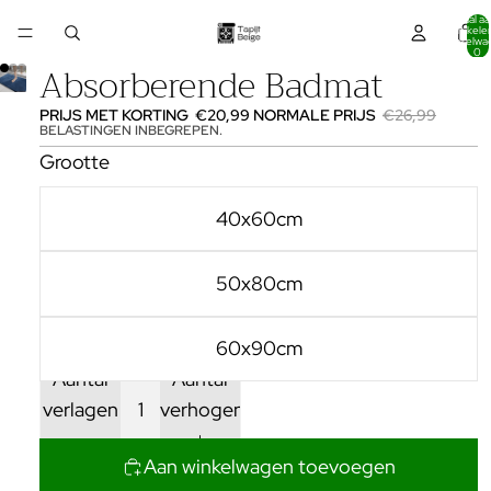
Totaal aa
artikelen
winkelwa
0
Absorberende Badmat
PRIJS MET KORTING
€20,99
NORMALE PRIJS
€26,99
BELASTINGEN INBEGREPEN.
Grootte
40x60cm
50x80cm
60x90cm
Aantal
Aantal
verlagen
verhogen
Aan winkelwagen toevoegen