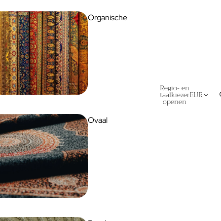
Organische
Regio- en
taalkiezer
EUR
openen
Ovaal