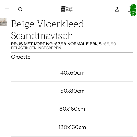
Totaal aa
artikelen
winkelwa
0
Beige Vloerkleed
Scandinavisch
PRIJS MET KORTING
€7,99
NORMALE PRIJS
€9,99
BELASTINGEN INBEGREPEN.
Grootte
40x60cm
50x80cm
80x160cm
120x160cm