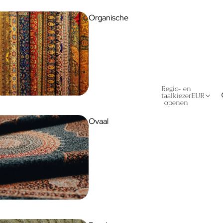
Organische
Regio- en
taalkiezer
EUR
openen
Ovaal