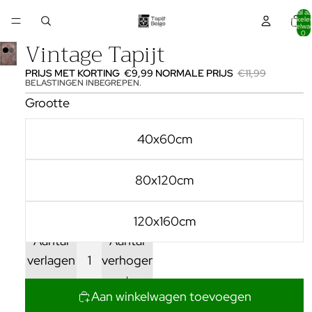
Totaal aa
artikelen
winkelwa
0
Vintage Tapijt
PRIJS MET KORTING
€9,99
NORMALE PRIJS
€11,99
BELASTINGEN INBEGREPEN.
Grootte
40x60cm
80x120cm
120x160cm
Aantal
Aantal
verlagen
verhogen
Aan winkelwagen toevoegen