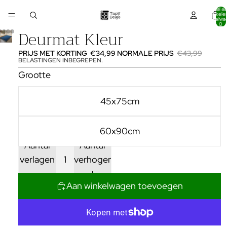
Totaal aa
artikelen
winkelwa
0
Deurmat Kleur
PRIJS MET KORTING
€34,99
NORMALE PRIJS
€43,99
BELASTINGEN INBEGREPEN.
Grootte
45x75cm
60x90cm
Aantal
Aantal
verlagen
verhogen
Aan winkelwagen toevoegen