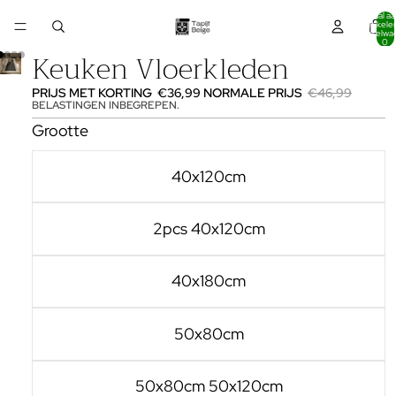
Totaal aa
artikelen
winkelwa
0
Keuken Vloerkleden
PRIJS MET KORTING
€36,99
NORMALE PRIJS
€46,99
BELASTINGEN INBEGREPEN.
Grootte
40x120cm
2pcs 40x120cm
40x180cm
50x80cm
50x80cm 50x120cm