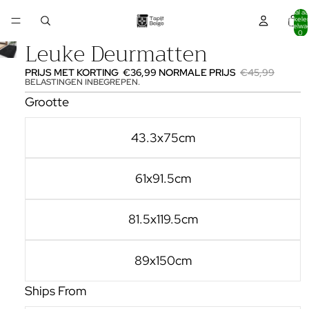
Totaal aa
artikelen
winkelwa
0
Leuke Deurmatten
PRIJS MET KORTING
€36,99
NORMALE PRIJS
€45,99
BELASTINGEN INBEGREPEN.
Grootte
43.3x75cm
61x91.5cm
81.5x119.5cm
89x150cm
Ships From