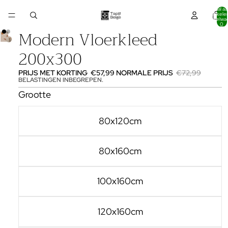
Totaal aa
artikelen
winkelwa
0
Modern Vloerkleed
200x300
PRIJS MET KORTING
€57,99
NORMALE PRIJS
€72,99
BELASTINGEN INBEGREPEN.
Grootte
80x120cm
80x160cm
100x160cm
120x160cm