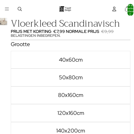
Totaal aa
artikelen
winkelwa
0
Vloerkleed Scandinavisch
PRIJS MET KORTING
€7,99
NORMALE PRIJS
€9,99
BELASTINGEN INBEGREPEN.
Grootte
40x60cm
50x80cm
80x160cm
120x160cm
140x200cm